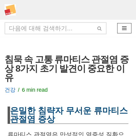
콘
텐
츠
로
건
침묵 속 고통 류마티스 관절염 증
너
상 8가지 초기 발견이 중요한 이
뛰
유
기
건강
6 min read
은밀한 침략자 무서운 류마티스
관절염 증상
류마티스 관절염은 만성적인 염증성 질환으