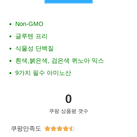
Non-GMO
글루텐 프리
식물성 단백질
흰색,붉은색, 검은색 퀴노아 믹스
9가지 필수 아미노산
0
쿠팡 상품평 갯수
쿠팡만족도




