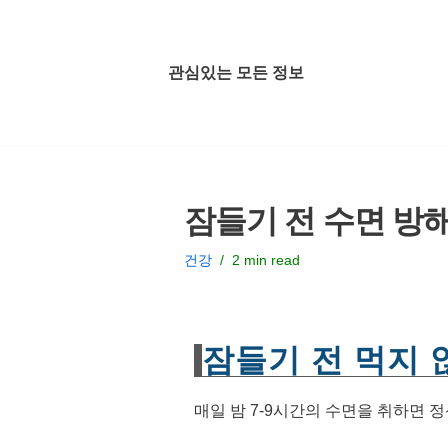
콘
관심있는 모든 정보
텐
츠
로
건
너
잠들기 전 수면 방해
뛰
기
건강
2 min read
잠들기 전 먹지 
매일 밤 7-9시간의 수면을 취하면 