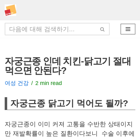
콘
텐
츠
로
건
자궁근종 인데 치킨-닭고기 절대
너
먹으면 안된다?
뛰
기
여성 건강
2 min read
자궁근종 닭고기 먹어도 될까?
자궁근종이 이미 커져 고통을 수반한 상태이지
만 재발확률이 높은 질환이다보니 수술 이후에