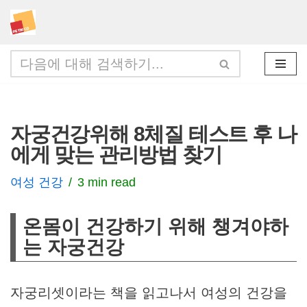
콘
텐
츠
로
건
자궁건강위해 8체질 테스트 후 나
너
에게 맞는 관리방법 찾기
뛰
기
여성 건강
3 min read
온몸이 건강하기 위해 챙겨야하
는 자궁건강
자궁리셋이라는 책을 읽고나서 여성의 건강을