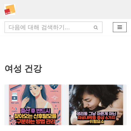
콘
텐
츠
로
건
너
여성 건강
뛰
기