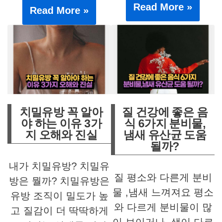
Read More »
Read More »
치밀유방 꼭 알아
질 건강에 좋은 음
야 하는 이유 3가
식 6가지 분비물,
지 오해와 진실
냄새 유산균 도움
될까?
내가 치밀유방? 치밀유
질 평소와 다른게 분비
방은 뭘까? 치밀유방은
물 ,냄새 느껴져요 평소
유방 조직이 밀도가 높
와 다르게 분비물이 많
고 질감이 더 딱딱하게
이 보이거나, 색이 다르