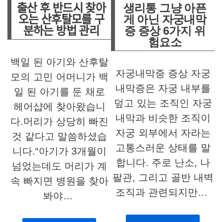
출산 후 반드시 찾아
생리통 그냥 아픈
오는 산후탈모를 구
게 아닌 자궁내막
분하는 방법 관리
증 증상 6가지 위
험요소
백일 된 아기와 산후탈
자궁내막증 증상 자궁
모의 고민 어머니가 백
내막증은 자궁 내부를
일 된 아기를 둔 채로
덮고 있는 조직인 자궁
헤어샵에 찾아왔습니
내막과 비슷한 조직이
다.머리가 상당히 빠진
자궁 외부에서 자라는
것 같다고 말씀하셨습
고통스러운 상태를 말
니다.“아기가 3개월이
합니다. 주로 난소, 나
넘었는데도 머리가 계
팔관, 그리고 골반 내벽
속 빠지면 병원을 찾아
조직과 관련되지만…
봐야…