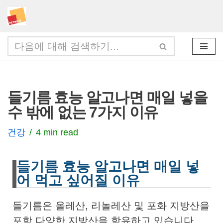
콘
텐
츠
로
건
들기름 효능 알고나면 매일 넣을
너
수 밖에 없는 7가지 이유
뛰
기
건강
4 min read
들기름 효능 알고나면 매일 넣
어 먹고 싶어질 이유
들기름은 올레산, 리놀레산 및 포화 지방산을
포함 다양한 지방산을 함유하고 있습니다.