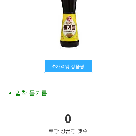
가격및 상품평
압착 들기름
0
쿠팡 상품평 갯수