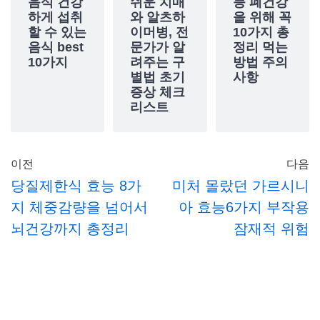
음식 건강
쉬운 치매
능 폐건강
하게 섭취
와 알츠하
을 위해 꼭
할 수 있는
이머병, 전
10가지 총
음식 best
문가가 알
정리 먹는
10가지
려주는 구
방법 주의
별법 초기
사항
증상 체크
리스트
이전
다음
당질제한식 효능 8가
미처 몰랐던 가르시니
지 체중감량을 넘어서
아 효능6가지 부작용
뇌건강까지 총정리
잠재적 위험