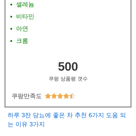
셀레늄
비타민
아연
크롬
500
쿠팡 상품평 갯수
쿠팡만족도





하루 3잔 당뇨에 좋은 차 추천 6가지 도움 되
는 이유 3가지