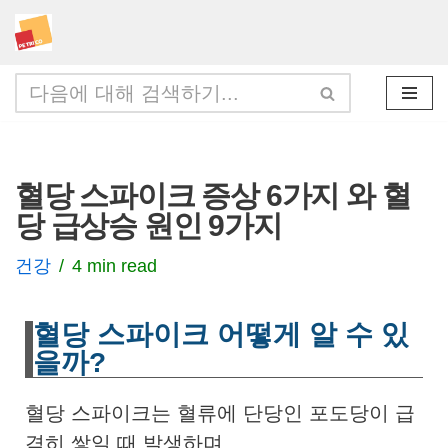
콘
텐
츠
로
건
혈당 스파이크 증상 6가지 와 혈
너
당 급상승 원인 9가지
뛰
기
건강
4 min read
혈당 스파이크 어떻게 알 수 있
을까?
혈당 스파이크는 혈류에 단당인 포도당이 급
격히 쌓일 때 발생하며,