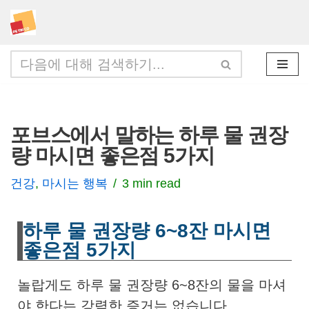
콘
텐
츠
로
건
포브스에서 말하는 하루 물 권장
너
량 마시면 좋은점 5가지
뛰
기
건강
,
마시는 행복
3 min read
하루 물 권장량 6~8잔 마시면
좋은점 5가지
놀랍게도 하루 물 권장량 6~8잔의 물을 마셔
야 한다는 강력한 증거는 없습니다.