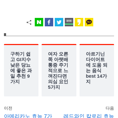
구하기 쉽
여자 오른
아르기닌
고 GI지수
쪽 아랫배
다이어트
낮은 당뇨
통증 주기
에 도움 되
에 좋은 과
적으로 느
는 음식
일 추천 9
껴진다면
best 14가
가지
의심 요인
지
5가지
이전
다음
아메리카노 효능 7가
레드와인 칼로리 효능