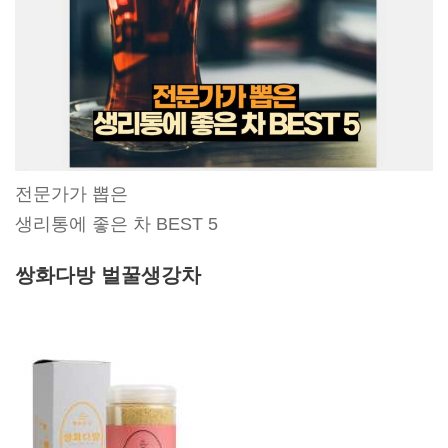
전문가가 뽑은
생리통에 좋은 차 BEST 5
쌍화다방 벌꿀생강차