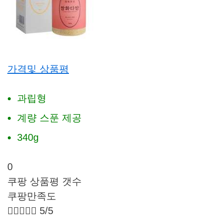
가격및 상품평
과립형
계량 스푼 제공
340g
0
쿠팡 상품평 갯수
쿠팡만족도





5/5