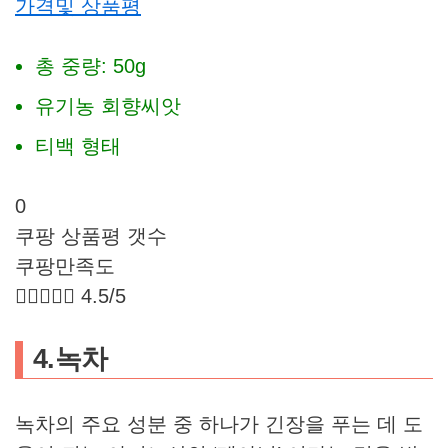
가격및 상품평
총 중량: 50g
유기농 회향씨앗
티백 형태
0
쿠팡 상품평 갯수
쿠팡만족도





4.5/5
4.녹차
녹차의 주요 성분 중 하나가 긴장을 푸는 데 도