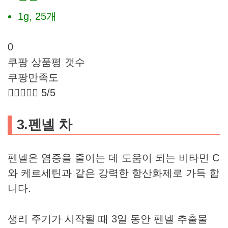
1g, 25개
0
쿠팡 상품평 갯수
쿠팡만족도





5/5
3.펜넬 차
펜넬은 염증을 줄이는 데 도움이 되는 비타민 C
와 케르세틴과 같은 강력한 항산화제로 가득 합
니다.
생리 주기가 시작될 때 3일 동안 펜넬 추출물