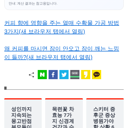
안내: 계산 결과는 참고용입니다.
커피 향에 영향을 주는 열매 수확물 가공 방법
3가지(새 브라우저 탭에서 열림)
왜 커피를 마시면 잠이 안오고 잠이 깨는 느낌
이 들까?(새 브라우저 탭에서 열림)
성인까지
목련꽃 차
스키터 증
지속되는
효능 7가
후군 증상
몽고반점
지 신경계
병원가야
부모들이
건강과 수
할 상황 6