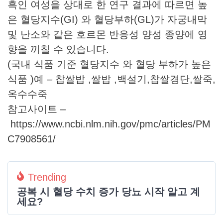
흑인 여성을 상대로 한 연구 결과에 따르면 높
은 혈당지수(GI) 와 혈당부하(GL)가 자궁내막
및 난소와 같은 호르몬 반응성 양성 종양에 영
향을 끼칠 수 있습니다.
(국내 식품 기준 혈당지수 와 혈당 부하가 높은
식품 )예 – 찹쌀밥 ,쌀밥 ,백설기,찹쌀경단,쌀죽,
옥수수죽
참고사이트 –
https://www.ncbi.nlm.nih.gov/pmc/articles/PM
C7908561/
Trending
공복 시 혈당 수치 증가 당뇨 시작 알고 계
세요?