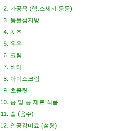
가공육 (햄,소세지 등등)
동물성지방
치즈
우유
크림
버터
아이스크림
초콜릿
콩 및 콩 재료 식품
술 (음주)
인공감미료 (설탕)