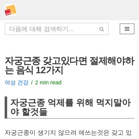
콘
텐
츠
로
건
자궁근종 갖고있다면 절제해야하
너
는 음식 12가지
뛰
기
여성 건강
2 min read
자궁근종 억제를 위해 먹지말아
야 할것들
자궁근종이 생기지 않으려 애쓰는것은 갖고 있