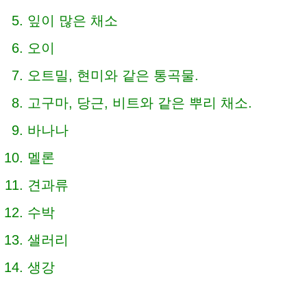
잎이 많은 채소
오이
오트밀, 현미와 같은 통곡물.
고구마, 당근, 비트와 같은 뿌리 채소.
바나나
멜론
견과류
수박
샐러리
생강