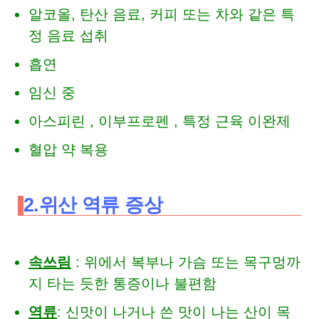
알코올, 탄산 음료, 커피 또는 차와 같은 특
정 음료 섭취
흡연
임신 중
아스피린 , 이부프로펜 , 특정 근육 이완제
혈압 약 복용
2.위산 역류 증상
속쓰림
: 위에서
복부
나 가슴 또는 목구멍까
지 타는 듯한 통증이나 불편함
역류
: 신맛이 나거나 쓴 맛이 나는 산이 목