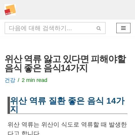
콘
텐
츠
로
건
위산 역류 앓고 있다면 피해야할
너
음식 좋은 음식14가지
뛰
기
건강
2 min read
위산 역류 질환 좋은 음식 14가
지
위산 역류는 위산이 식도로 역류할 때 발생한
다고 합니다.