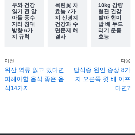
부와 건강
목련꽃 차
10kg 감량
잃기 전 알
효능 7가
혈관 건강
아둘 풍수
지 신경계
발아 현미
지리 침대
건강과 수
밥 배 두드
방향 6가
면문제 해
리기 운동
지 규칙
결사
효능
이전
다음
위산 역류 앓고 있다면
담석증 원인 증상 8가
피해야할 음식 좋은 음
지 오른쪽 윗 배 아프
식14가지
다면?