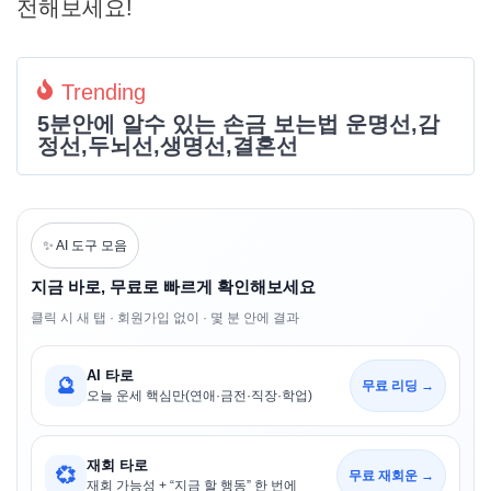
전해보세요!
Trending
5분안에 알수 있는 손금 보는법 운명선,감
정선,두뇌선,생명선,결혼선
✨ AI 도구 모음
지금 바로, 무료로 빠르게 확인해보세요
클릭 시 새 탭 · 회원가입 없이 · 몇 분 안에 결과
AI 타로
🔮
무료 리딩 →
오늘 운세 핵심만(연애·금전·직장·학업)
재회 타로
💞
무료 재회운 →
재회 가능성 + “지금 할 행동” 한 번에