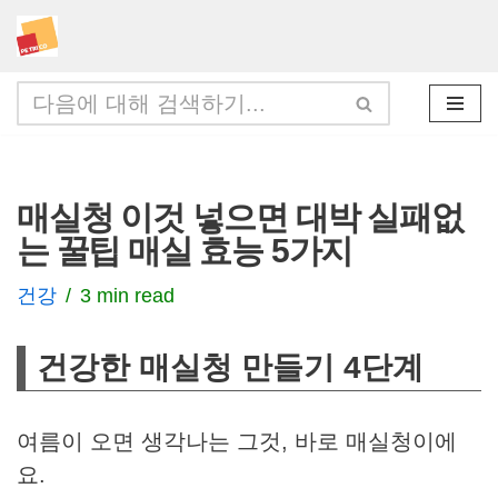
콘
텐
츠
로
건
매실청 이것 넣으면 대박 실패없
너
는 꿀팁 매실 효능 5가지
뛰
기
건강
3 min read
건강한 매실청 만들기 4단계
여름이 오면 생각나는 그것, 바로 매실청이에
요.