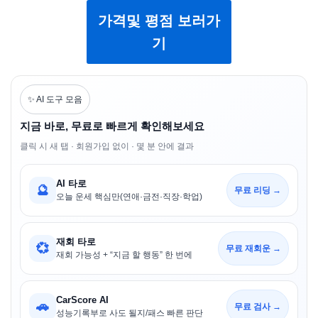
가격및 평점 보러가
기
✨ AI 도구 모음
지금 바로, 무료로 빠르게 확인해보세요
클릭 시 새 탭 · 회원가입 없이 · 몇 분 안에 결과
AI 타로
🔮
무료 리딩 →
오늘 운세 핵심만(연애·금전·직장·학업)
재회 타로
💞
무료 재회운 →
재회 가능성 + “지금 할 행동” 한 번에
CarScore AI
🚗
무료 검사 →
성능기록부로 사도 될지/패스 빠른 판단