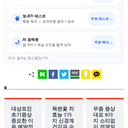
멍-BTI 테스트
🧠
무료 테스트 →
행동 체크 → 성격유형 결과 + 공유
AI 꿈해몽
🌙
무료 해석 →
꿈 의미 + 현실 조언을 짧게 요약
안내: 결과는 참고용입니다.
대상포진
목련꽃 차
무좀 증상
초기증상
효능 7가
대표 9가
중요한 이
지 신경계
지 소리없
유 예방접
건강과 수
이 전염되