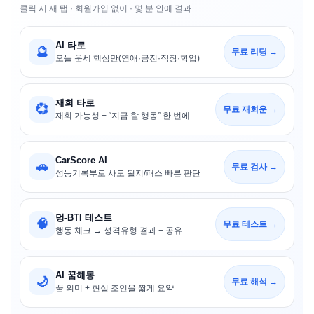
클릭 시 새 탭 · 회원가입 없이 · 몇 분 안에 결과
AI 타로
🔮
무료 리딩 →
오늘 운세 핵심만(연애·금전·직장·학업)
재회 타로
💞
무료 재회운 →
재회 가능성 + “지금 할 행동” 한 번에
CarScore AI
🚗
무료 검사 →
성능기록부로 사도 될지/패스 빠른 판단
멍-BTI 테스트
🧠
무료 테스트 →
행동 체크 → 성격유형 결과 + 공유
AI 꿈해몽
🌙
무료 해석 →
꿈 의미 + 현실 조언을 짧게 요약