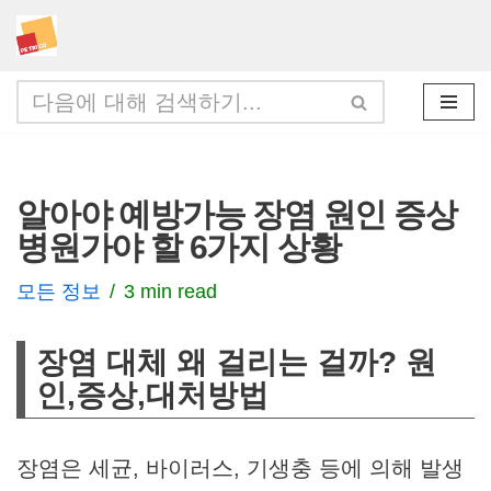
콘
텐
츠
로
건
알아야 예방가능 장염 원인 증상
너
병원가야 할 6가지 상황
뛰
기
모든 정보
3 min read
장염 대체 왜 걸리는 걸까? 원
인,증상,대처방법
장염은 세균, 바이러스, 기생충 등에 의해 발생