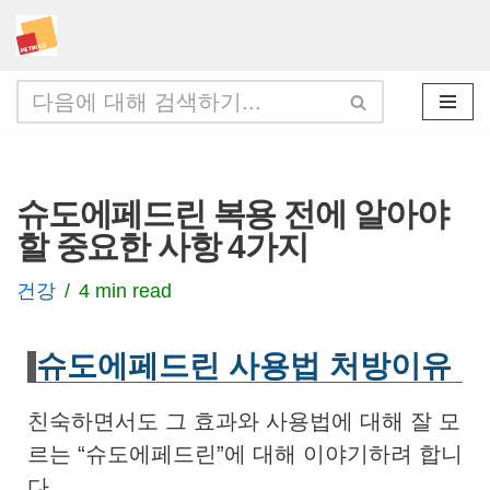
콘
텐
츠
로
건
슈도에페드린 복용 전에 알아야
너
할 중요한 사항 4가지
뛰
기
건강
4 min read
슈도에페드린 사용법 처방이유
친숙하면서도 그 효과와 사용법에 대해 잘 모
르는 “슈도에페드린”에 대해 이야기하려 합니
다.