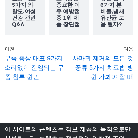
5가지 와
중요한 이
6가지 분
탈모,여성
유 예방접
비물,냄새
건강 관련
종 1위 제
유산균 도
Q&A
품 장단점
움 될까?
이전
다음
무좀 증상 대표 9가지
사마귀 제거의 모든 것
소리없이 전염되는 무
종류 5가지 치료법 병
좀 침투 원인
원 가봐야 할 때
이 사이트의 콘텐츠는 정보 제공의 목적으로만