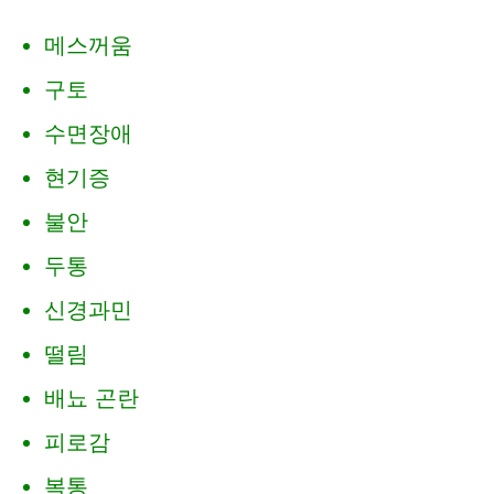
메스꺼움
구토
수면장애
현기증
불안
두통
신경과민
떨림
배뇨 곤란
피로감
복통