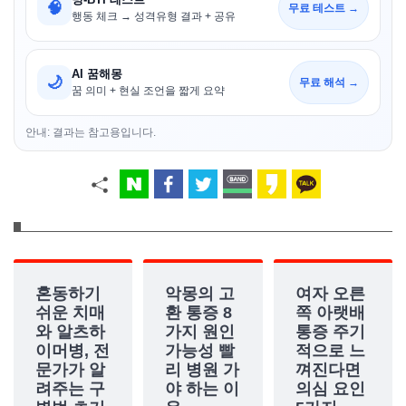
🧠
무료 테스트 →
행동 체크 → 성격유형 결과 + 공유
AI 꿈해몽
🌙
무료 해석 →
꿈 의미 + 현실 조언을 짧게 요약
안내: 결과는 참고용입니다.
혼동하기
악몽의 고
여자 오른
쉬운 치매
환 통증 8
쪽 아랫배
와 알츠하
가지 원인
통증 주기
이머병, 전
가능성 빨
적으로 느
문가가 알
리 병원 가
껴진다면
려주는 구
야 하는 이
의심 요인