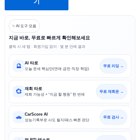
기
✨ AI 도구 모음
지금 바로, 무료로 빠르게 확인해보세요
클릭 시 새 탭 · 회원가입 없이 · 몇 분 안에 결과
AI 타로
🔮
무료 리딩 →
오늘 운세 핵심만(연애·금전·직장·학업)
재회 타로
💞
무료 재회운 →
재회 가능성 + “지금 할 행동” 한 번에
CarScore AI
🚗
무료 검사 →
성능기록부로 사도 될지/패스 빠른 판단
멍-BTI 테스트