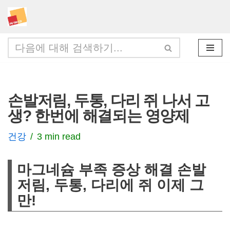
콘
텐
츠
로
건
손발저림, 두통, 다리 쥐 나서 고
너
생? 한번에 해결되는 영양제
뛰
기
건강
3 min read
마그네슘 부족 증상 해결 손발
저림, 두통, 다리에 쥐 이제 그
만!