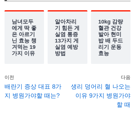
남녀모두
알아차리
10kg 감량
에게 딱 좋
기 힘든 게
혈관 건강
은 아르기
실염 통증
발아 현미
닌 효능 챙
13가지 게
밥 배 두드
겨먹는 19
실염 예방
리기 운동
가지 이유
방법
효능
이전
다음
배란기 증상 대표 8가
생리 덩어리 혈 나오는
지 병원가야할 때는?
이유 9가지 병원가야
할 때