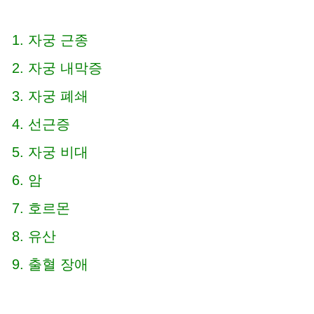
자궁 근종
자궁 내막증
자궁 폐쇄
선근증
자궁 비대
암
호르몬
유산
출혈 장애