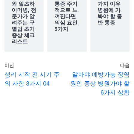
와 알츠하
통증 주기
가지 이유
이머병, 전
적으로 느
병원에 가
문가가 알
껴진다면
봐야 할 동
려주는 구
의심 요인
반 통증
별법 초기
5가지
증상 체크
리스트
이전
다음
생리 시작 전 시기 주
알아야 예방가능 장염
의 사항 3가지 04
원인 증상 병원가야 할
6가지 상황