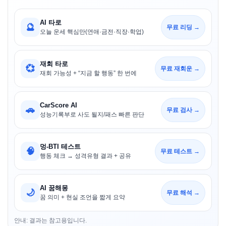
AI 타로
🔮
무료 리딩 →
오늘 운세 핵심만(연애·금전·직장·학업)
재회 타로
💞
무료 재회운 →
재회 가능성 + “지금 할 행동” 한 번에
CarScore AI
🚗
무료 검사 →
성능기록부로 사도 될지/패스 빠른 판단
멍-BTI 테스트
🧠
무료 테스트 →
행동 체크 → 성격유형 결과 + 공유
AI 꿈해몽
🌙
무료 해석 →
꿈 의미 + 현실 조언을 짧게 요약
안내: 결과는 참고용입니다.