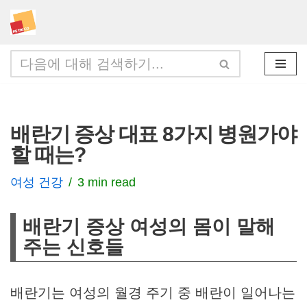
콘
텐
츠
로
건
배란기 증상 대표 8가지 병원가야
너
할 때는?
뛰
기
여성 건강
3 min read
배란기 증상 여성의 몸이 말해
주는 신호들
배란기는 여성의 월경 주기 중 배란이 일어나는