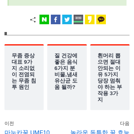
무좀 증상
질 건강에
흰머리 뽑
대표 9가
좋은 음식
으면 절대
지 소리없
6가지 분
안되는 이
이 전염되
비물,냄새
유 5가지
는 무좀 침
유산균 도
당장 멈춰
투 원인
움 될까?
야 하는 부
작용 3가
지
이전
다음
마누카꿀 UMF10
놀라운 독특한 꿀 효능