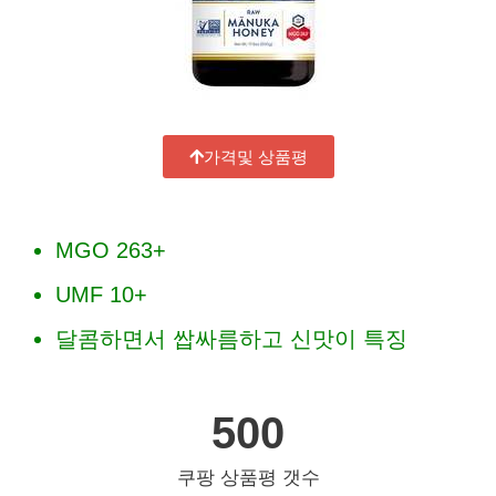
가격및 상품평
MGO 263+
UMF 10+
달콤하면서 쌉싸름하고 신맛이 특징
500
쿠팡 상품평 갯수