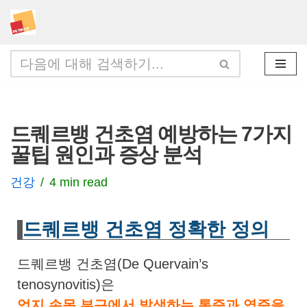
콘
텐
츠
로
건
드퀘르뱅 건초염 예방하는 7가지
너
꿀팁 원인과 증상 분석
뛰
기
건강
4 min read
드퀘르뱅 건초염 정확한 정의
드퀘르뱅 건초염(De Quervain’s
tenosynovitis)은
엄지 손목 부근에서 발생하는 통증과 염증을