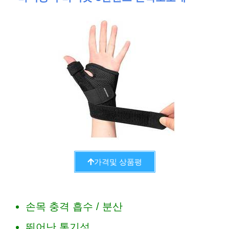
가격및 상품평
손목 충격 흡수 / 분산
뛰어난 통기성