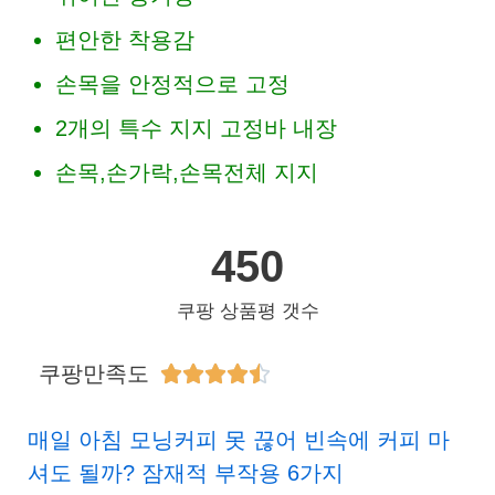
편안한 착용감
손목을 안정적으로 고정
2개의 특수 지지 고정바 내장
손목,손가락,손목전체 지지
450
쿠팡 상품평 갯수
쿠팡만족도





매일 아침 모닝커피 못 끊어 빈속에 커피 마
셔도 될까? 잠재적 부작용 6가지