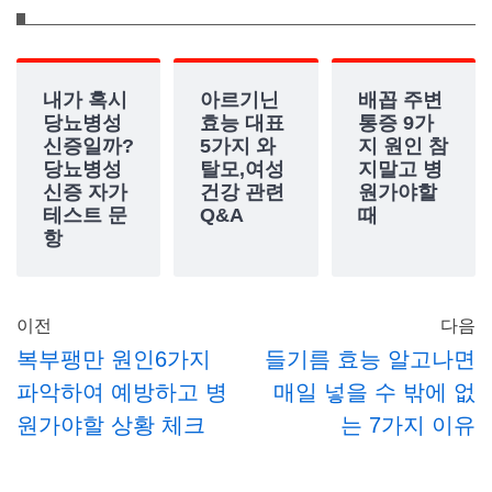
내가 혹시
아르기닌
배꼽 주변
당뇨병성
효능 대표
통증 9가
신증일까?
5가지 와
지 원인 참
당뇨병성
탈모,여성
지말고 병
신증 자가
건강 관련
원가야할
테스트 문
Q&A
때
항
이전
다음
복부팽만 원인6가지
들기름 효능 알고나면
파악하여 예방하고 병
매일 넣을 수 밖에 없
원가야할 상황 체크
는 7가지 이유