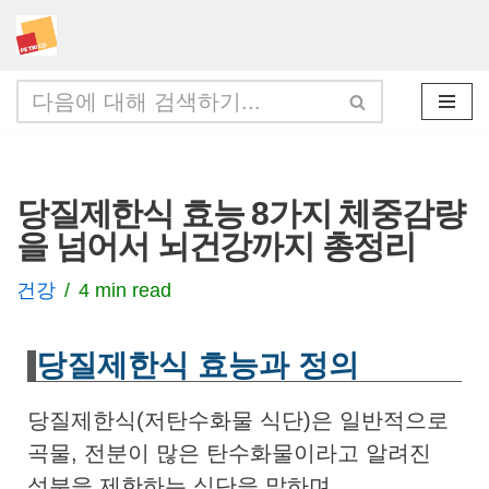
콘
텐
츠
로
건
당질제한식 효능 8가지 체중감량
너
을 넘어서 뇌건강까지 총정리
뛰
기
건강
4 min read
당질제한식 효능과 정의
당질제한식(저탄수화물 식단)은 일반적으로
곡물, 전분이 많은 탄수화물이라고 알려진
성분을 제한하는 식단을 말하며,