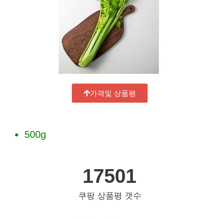
가격및 상품평
500g
17501
쿠팡 상품평 갯수