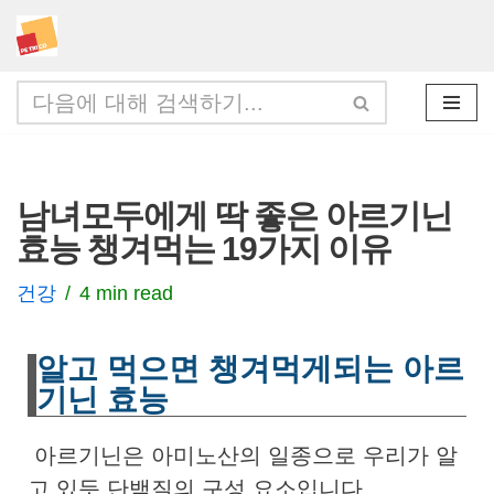
콘
텐
츠
로
건
남녀모두에게 딱 좋은 아르기닌
너
효능 챙겨먹는 19가지 이유
뛰
기
건강
4 min read
알고 먹으면 챙겨먹게되는 아르
기닌 효능
아르기닌은 아미노산의 일종으로 우리가 알
고 있듯 단백질의 구성 요소입니다.