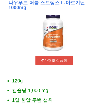
나우푸드 더블 스트랭스 L-아르기닌
1000mg
가격및 상품평
120g
캡슐당 1,000 mg
1일 한알 두번 섭취