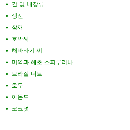
간 및 내장류
생선
참깨
호박씨
해바라기 씨
미역과 해초 스피루리나
브라질 너트
호두
아몬드
코코넛