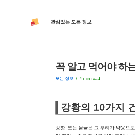
콘
관심있는 모든 정보
텐
츠
로
건
너
꼭 알고 먹어야 하는
뛰
기
모든 정보
4 min read
강황의 10가지 
강황, 또는 울금은 그 뿌리가 약용으로