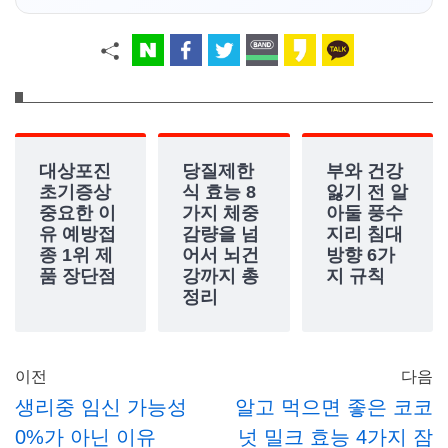
대상포진
당질제한
부와 건강
초기증상
식 효능 8
잃기 전 알
중요한 이
가지 체중
아둘 풍수
유 예방접
감량을 넘
지리 침대
종 1위 제
어서 뇌건
방향 6가
품 장단점
강까지 총
지 규칙
정리
이전
다음
생리중 임신 가능성
알고 먹으면 좋은 코코
0%가 아닌 이유
넛 밀크 효능 4가지 잠