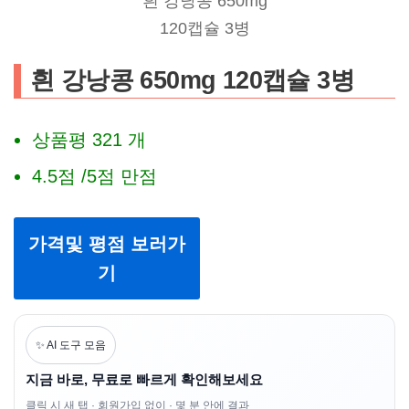
흰 강낭콩 650mg
120캡슐 3병
흰 강낭콩 650mg 120캡슐 3병
상품평 321 개
4.5점 /5점 만점
가격및 평점 보러가
기
✨ AI 도구 모음
지금 바로, 무료로 빠르게 확인해보세요
클릭 시 새 탭 · 회원가입 없이 · 몇 분 안에 결과