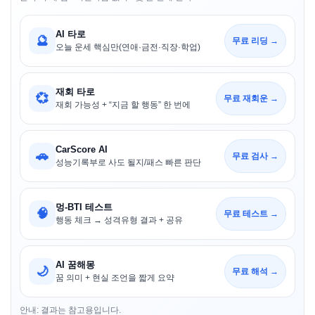
AI 타로
🔮
무료 리딩 →
오늘 운세 핵심만(연애·금전·직장·학업)
재회 타로
💞
무료 재회운 →
재회 가능성 + “지금 할 행동” 한 번에
CarScore AI
🚗
무료 검사 →
성능기록부로 사도 될지/패스 빠른 판단
멍-BTI 테스트
🧠
무료 테스트 →
행동 체크 → 성격유형 결과 + 공유
AI 꿈해몽
🌙
무료 해석 →
꿈 의미 + 현실 조언을 짧게 요약
안내: 결과는 참고용입니다.