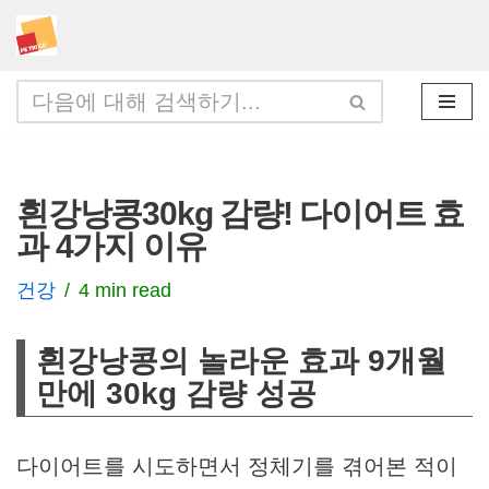
콘
텐
츠
로
건
흰강낭콩30kg 감량! 다이어트 효
너
과 4가지 이유
뛰
기
건강
4 min read
흰강낭콩의 놀라운 효과 9개월
만에 30kg 감량 성공
다이어트를 시도하면서 정체기를 겪어본 적이