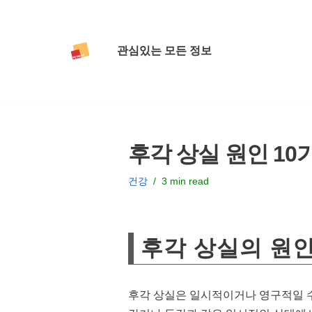
콘
관심있는 모든 정보
텐
츠
로
건
너
후각 상실 원인 10
뛰
기
건강
3 min read
후각 상실의 원인
후각 상실은 일시적이거나 영구적일 수