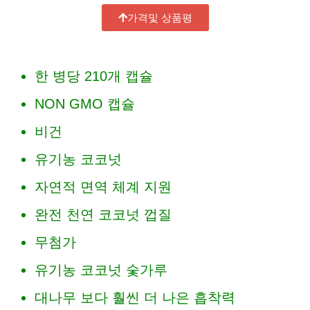
가격및 상품평
한 병당 210개 캡슐
NON GMO 캡슐
비건
유기농 코코넛
자연적 면역 체계 지원
완전 천연 코코넛 껍질
무첨가
유기농 코코넛 숯가루
대나무 보다 훨씬 더 나은 흡착력