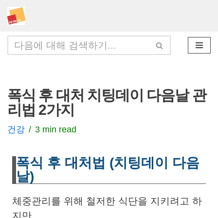
콘
텐
츠
로
건
폭식 후 대처 치팅데이 다음날 관
너
리법 2가지
뛰
기
건강
3 min read
폭식 후 대처법 (치팅데이 다음
날)
체중관리를 위해 철저한 식단을 지키려고 하
지만