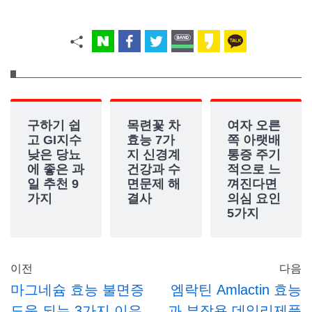
구하기 쉽
목련꽃 차
여자 오른
고 GI지수
효능 7가
쪽 아랫배
낮은 당뇨
지 신경계
통증 주기
에 좋은 과
건강과 수
적으로 느
일 추천 9
면문제 해
껴진다면
가지
결사
의심 요인
5가지
이전
다음
마그네슘 효능 불면증
엠락틴 Amlactin 효능
도움 되는 3가지 이유
과 부작용 데일리제품