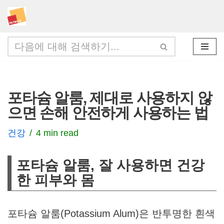
콘
텐
츠
로
건
포타슘 알룸, 제대로 사용하지 않
너
으면 손해 안전하게 사용하는 법
뛰
기
건강
4 min read
포타슘 알룸, 잘 사용하면 건강
한 피부와 몸
포타슘 알룸(Potassium Alum)은 반투명한 흰색