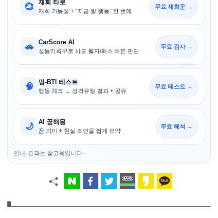
재회 타로
💞
무료 재회운 →
재회 가능성 + “지금 할 행동” 한 번에
CarScore AI
🚗
무료 검사 →
성능기록부로 사도 될지/패스 빠른 판단
멍-BTI 테스트
🧠
무료 테스트 →
행동 체크 → 성격유형 결과 + 공유
AI 꿈해몽
🌙
무료 해석 →
꿈 의미 + 현실 조언을 짧게 요약
안내: 결과는 참고용입니다.