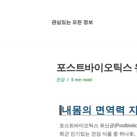
콘
관심있는 모든 정보
텐
츠
로
건
너
포스트바이오틱스 유
뛰
기
건강
4 min read
내몸의 면역력 
포스트바이오틱스 유산균(Postbiotic
최근 인기있는 건강 식품 중 하나로,