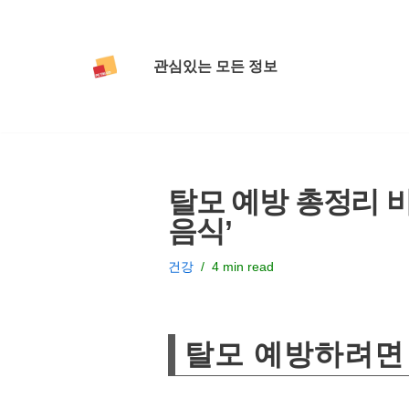
콘
관심있는 모든 정보
텐
츠
로
건
너
탈모 예방 총정리 비
뛰
음식’
기
건강
4 min read
탈모 예방하려면 