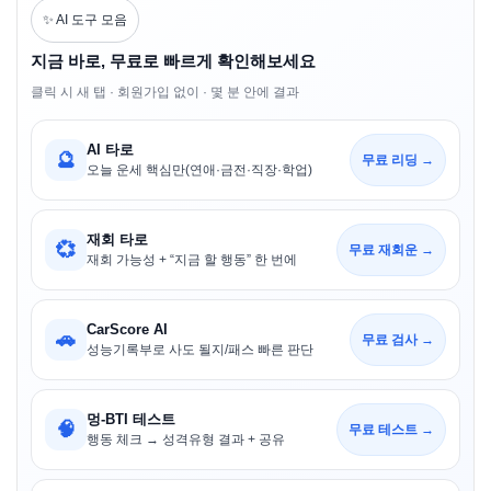
✨ AI 도구 모음
지금 바로, 무료로 빠르게 확인해보세요
클릭 시 새 탭 · 회원가입 없이 · 몇 분 안에 결과
AI 타로
🔮
무료 리딩 →
오늘 운세 핵심만(연애·금전·직장·학업)
재회 타로
💞
무료 재회운 →
재회 가능성 + “지금 할 행동” 한 번에
CarScore AI
🚗
무료 검사 →
성능기록부로 사도 될지/패스 빠른 판단
멍-BTI 테스트
🧠
무료 테스트 →
행동 체크 → 성격유형 결과 + 공유