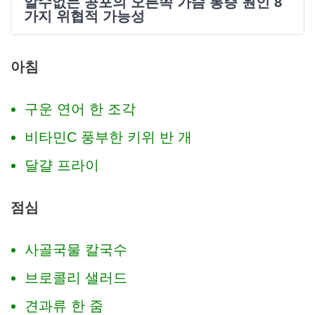
알수없는 공포의 오른쪽 가슴 통증 원인 8
가지 위협적 가능성
아침
구운 연어 한 조각
비타민C 풍부한 키위 반 개
달걀 프라이
점심
사골국물 칼국수
브로콜리 샐러드
견과류 한 줌