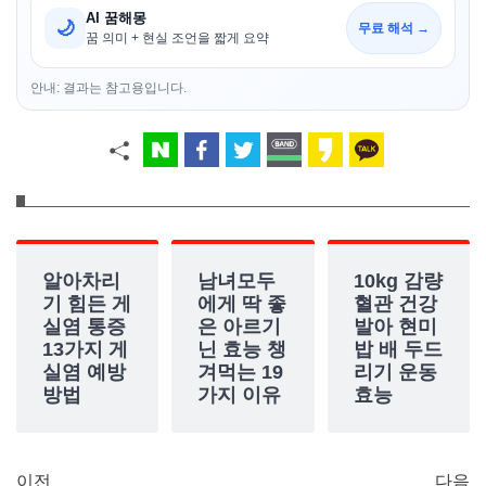
AI 꿈해몽
🌙
무료 해석 →
꿈 의미 + 현실 조언을 짧게 요약
안내: 결과는 참고용입니다.
알아차리
남녀모두
10kg 감량
기 힘든 게
에게 딱 좋
혈관 건강
실염 통증
은 아르기
발아 현미
13가지 게
닌 효능 챙
밥 배 두드
실염 예방
겨먹는 19
리기 운동
방법
가지 이유
효능
이전
다음