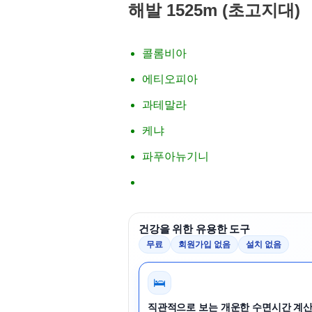
해발 1525m (초고지대)
콜롬비아
에티오피아
과테말라
케냐
파푸아뉴기니
건강을 위한 유용한 도구
무료
회원가입 없음
설치 없음
🛌
직관적으로 보는 개운한 수면시간 계