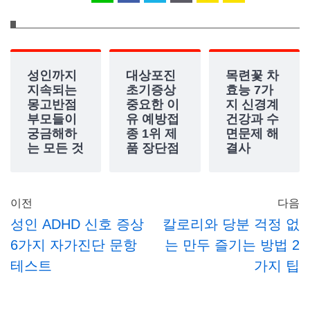
성인까지
대상포진
목련꽃 차
지속되는
초기증상
효능 7가
몽고반점
중요한 이
지 신경계
부모들이
유 예방접
건강과 수
궁금해하
종 1위 제
면문제 해
는 모든 것
품 장단점
결사
이전
다음
성인 ADHD 신호 증상
칼로리와 당분 걱정 없
6가지 자가진단 문항
는 만두 즐기는 방법 2
테스트
가지 팁