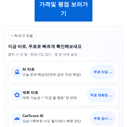
가격및 평점 보러가
기
✨ AI 도구 모음
지금 바로, 무료로 빠르게 확인해보세요
클릭 시 새 탭 · 회원가입 없이 · 몇 분 안에 결과
AI 타로
🔮
무료 리딩 →
오늘 운세 핵심만(연애·금전·직장·학업)
재회 타로
💞
무료 재회운 →
재회 가능성 + “지금 할 행동” 한 번에
CarScore AI
🚗
무료 검사 →
성능기록부로 사도 될지/패스 빠른 판단