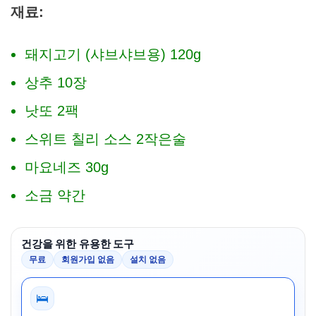
재료:
돼지고기 (샤브샤브용) 120g
상추 10장
낫또 2팩
스위트 칠리 소스 2작은술
마요네즈 30g
소금 약간
건강을 위한 유용한 도구
무료
회원가입 없음
설치 없음
🛌