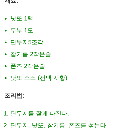
재료:
낫또 1팩
두부 1모
단무지5조각
참기름 2작은술
폰즈 2작은술
낫또 소스 (선택 사항)
조리법:
단무지를 잘게 다진다.
단무지, 낫또, 참기름, 폰즈를 섞는다.