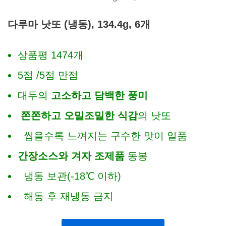
다루마 낫또 (냉동), 134.4g, 6개
상품평 1474개
5점 /5점 만점
대두의
고소하고 담백한 풍미
쫀쫀하고 오밀조밀한 식감
의 낫또
씹을수록 느껴지는 구수한 맛이 일품
간장소스와 겨자 조제품
동봉
냉동 보관(-18℃ 이하)
해동 후 재냉동 금지