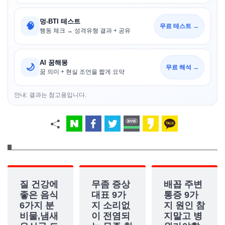
멍-BTI 테스트
🧠
무료 테스트 →
행동 체크 → 성격유형 결과 + 공유
AI 꿈해몽
🌙
무료 해석 →
꿈 의미 + 현실 조언을 짧게 요약
안내: 결과는 참고용입니다.
질 건강에
무좀 증상
배꼽 주변
좋은 음식
대표 9가
통증 9가
6가지 분
지 소리없
지 원인 참
비물,냄새
이 전염되
지말고 병