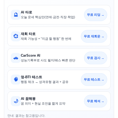
AI 타로
🔮
무료 리딩 →
오늘 운세 핵심만(연애·금전·직장·학업)
재회 타로
💞
무료 재회운 →
재회 가능성 + “지금 할 행동” 한 번에
CarScore AI
🚗
무료 검사 →
성능기록부로 사도 될지/패스 빠른 판단
멍-BTI 테스트
🧠
무료 테스트 →
행동 체크 → 성격유형 결과 + 공유
AI 꿈해몽
🌙
무료 해석 →
꿈 의미 + 현실 조언을 짧게 요약
안내: 결과는 참고용입니다.