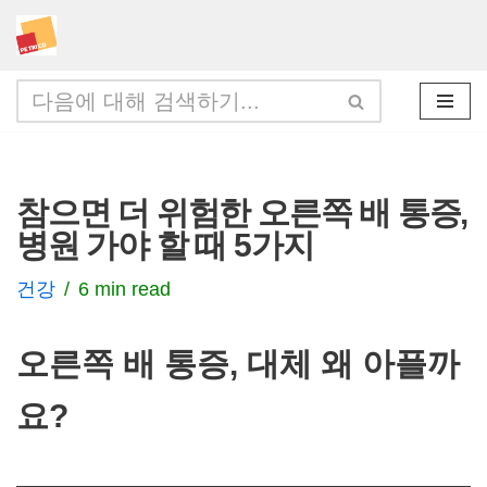
콘
텐
츠
로
건
참으면 더 위험한 오른쪽 배 통증,
너
병원 가야 할 때 5가지
뛰
기
건강
6 min read
오른쪽 배 통증, 대체 왜 아플까
요?