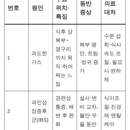
동반
의료
번호
원인
위치·
증상
대처
특징
식후 상
수분 섭
복부~
복부 팽
취·식사
옆구리
과도한
만, 트림
속도 조
1
까지 묵
가스
·방귀 증
절, 필요
직·쥐어
가
시 완하
짜는 느
제​
낌
경련성
설사·변
식이조
과민성
통증, 배
비 교차,
절·진경
2
장증후
변 후 완
불안·우
제·멘탈
군(IBS)
화
울 동반
케어​