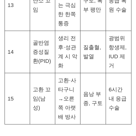
난소 꼬
구토, 복
응급 복
13
는 극심
임
부 팽만
원 수술​
한 한쪽
통증
생리 전
광범위
골반염
후·성관
질출혈,
항생제,
14
증성질
계 시 악
발열
IUD 제
환(PID)
화
거​
고환·사
고환 꼬
타구니
6시간
음낭 부
15
임(남
→오른
내 응급
종, 구토
성)
쪽 아랫
수술​
배 방사