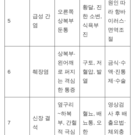
원인 따
황달, 진
오른쪽
라 항바
급성 간
한 소변,
5
상복부
이러스·
염
식욕부
둔통
면역조
진
절​
상복부‧
왼어깨
구토, 저
금식·수
6
췌장염
로 퍼지
혈압, 발
액·진통
는 격심
열
제·수술​
한 통증
옆구리
영상검
~하복
혈뇨, 배
사 후 배
신장 결
7
부, 간헐
뇨통, 오
출요법·
석
적 극심
한
체외충