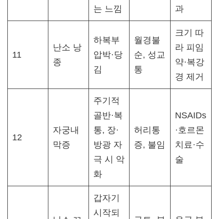
는 느낌
과​
크기 따
하복부
월경불
난소 낭
라 피임
11
압박·당
순, 성교
종
약·복강
김
통
경 제거​
주기적
골반·복
NSAIDs
자궁내
통, 장·
허리통
·호르몬
12
막증
방광 자
증, 불임
치료·수
극 시 악
술​
화
갑자기
시작되