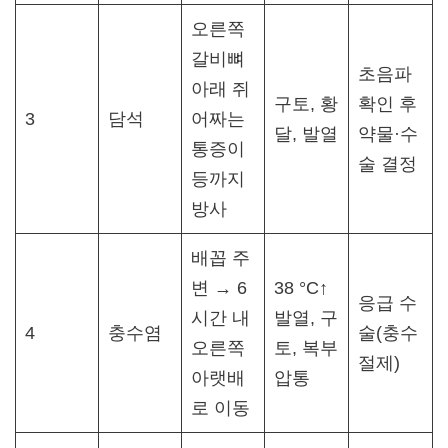
오른쪽
갈비뼈
초음파
아래 쥐
구토, 황
확인 후
3
담석
어짜는
달, 발열
약물·수
통증이
술 결정​
등까지
방사
배꼽 주
변 → 6
38 °C↑
응급 수
시간 내
발열, 구
4
충수염
술(충수
오른쪽
토, 복부
절제)​
아랫배
압통
로 이동