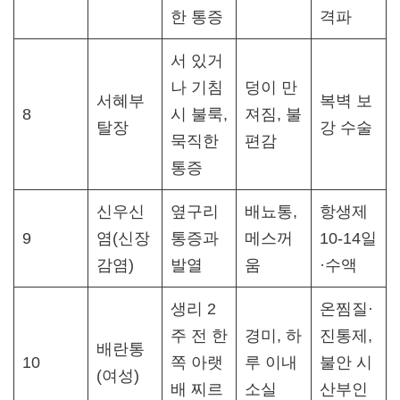
한 통증
격파​
서 있거
나 기침
덩이 만
서혜부
복벽 보
8
시 불룩,
져짐, 불
탈장
강 수술
묵직한
편감
통증
신우신
옆구리
배뇨통,
항생제
9
염(신장
통증과
메스꺼
10-14일
감염)
발열
움
·수액​
생리 2
온찜질·
주 전 한
경미, 하
진통제,
배란통
10
쪽 아랫
루 이내
불안 시
(여성)
배 찌르
소실
산부인