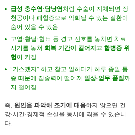
급성 충수염·담낭염
처럼 수술이 지체되면 장
천공이나 패혈증으로 악화될 수 있는 질환이
숨어 있을 수 있음​
고열·황달·혈뇨 등 경고 신호를 놓치면 치료
시기를 놓쳐
회복 기간이 길어지고 합병증 위
험
이 커짐
“가스겠지” 하고 참고 일하다가 하루 종일 통
증 때문에 집중력이 떨어져
일상·업무 품질
까
지 떨어짐
즉,
원인을 파악해 조기에 대응
하지 않으면 건
강·시간·경제적 손실을 동시에 겪을 수 있습니
다.