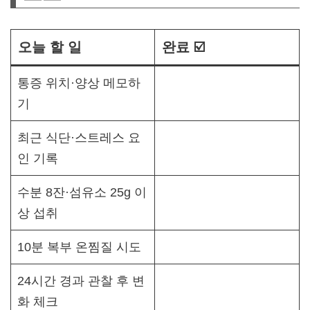
오늘 할 일
완료 ☑️
통증 위치·양상 메모하
기
최근 식단·스트레스 요
인 기록
수분 8잔·섬유소 25g 이
상 섭취
10분 복부 온찜질 시도
24시간 경과 관찰 후 변
화 체크