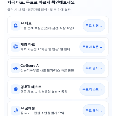
지금 바로, 무료로 빠르게 확인해보세요
클릭 시 새 탭 · 회원가입 없이 · 몇 분 안에 결과
AI 타로
🔮
무료 리딩 →
오늘 운세 핵심만(연애·금전·직장·학업)
재회 타로
💞
무료 재회운 →
재회 가능성 + “지금 할 행동” 한 번에
CarScore AI
🚗
무료 검사 →
성능기록부로 사도 될지/패스 빠른 판단
멍-BTI 테스트
🧠
무료 테스트 →
행동 체크 → 성격유형 결과 + 공유
AI 꿈해몽
🌙
무료 해석 →
꿈 의미 + 현실 조언을 짧게 요약