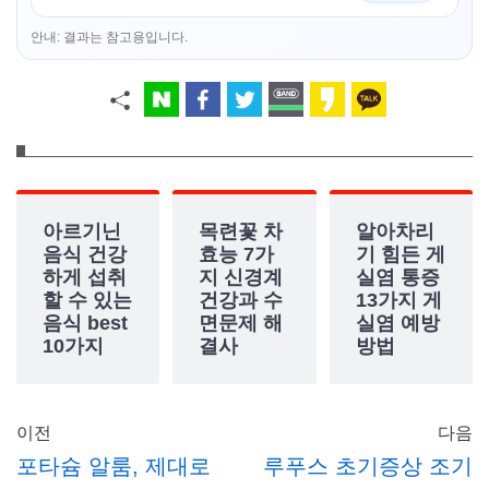
안내: 결과는 참고용입니다.
아르기닌
목련꽃 차
알아차리
음식 건강
효능 7가
기 힘든 게
하게 섭취
지 신경계
실염 통증
할 수 있는
건강과 수
13가지 게
음식 best
면문제 해
실염 예방
10가지
결사
방법
이전
다음
포타슘 알룸, 제대로
루푸스 초기증상 조기