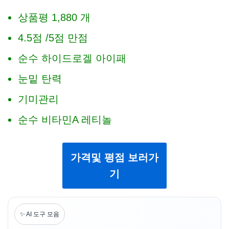
상품평 1,880 개
4.5점 /5점 만점
순수 하이드로겔 아이패
눈밑 탄력
기미관리
순수 비타민A 레티놀
가격및 평점 보러가
기
✨ AI 도구 모음