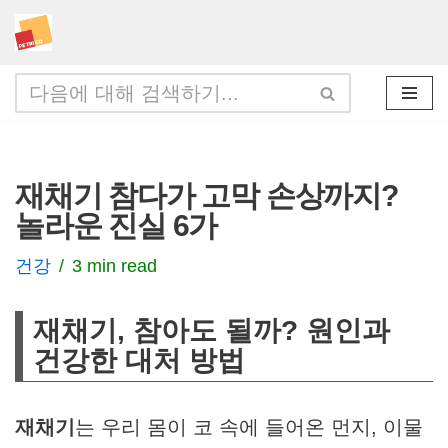
콘
텐
츠
로
건
재채기 참다가 고막 손상까지?
너
놀라운 진실 6가
뛰
기
건강
3 min read
재채기, 참아도 될까? 원인과
건강한 대처 방법
재채기
는 우리 몸이 코 속에 들어온 먼지, 이물