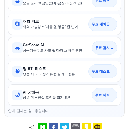
🔮
무료 리딩 →
오늘 운세 핵심만(연애·금전·직장·학업)
재회 타로
💞
무료 재회운 →
재회 가능성 + “지금 할 행동” 한 번에
CarScore AI
🚗
무료 검사 →
성능기록부로 사도 될지/패스 빠른 판단
멍-BTI 테스트
🧠
무료 테스트 →
행동 체크 → 성격유형 결과 + 공유
AI 꿈해몽
🌙
무료 해석 →
꿈 의미 + 현실 조언을 짧게 요약
안내: 결과는 참고용입니다.