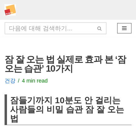
콘
텐
츠
로
건
잠 잘 오는 법 실제로 효과 본 ‘잠
너
오는 습관’ 10가지
뛰
기
건강
4 min read
잠들기까지 10분도 안 걸리는
사람들의 비밀 습관 잠 잘 오는
법