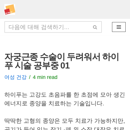
콘
텐
츠
로
건
자궁근종 수술이 두려워서 하이
너
푸 시술 공부중 01
뛰
기
여성 건강
4 min read
하이푸는 고강도 초음파를 한 초점에 모아 생긴
에너지로 종양을 치료하는 기술입니다.
딱딱한 고형의 종양은 모두 치료가 가능하지만,
공기가 들어 있는 장기 -폐,위,소장,대장은 치료