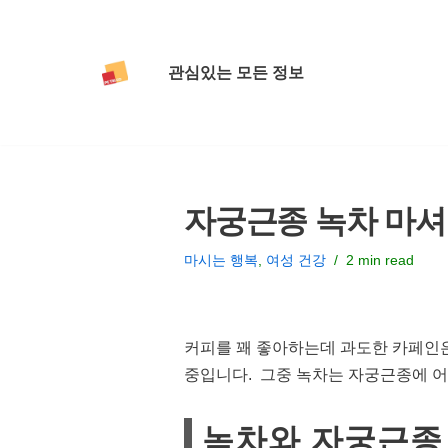
콘
관심있는 모든 정보
텐
츠
로
건
너
자궁근종 녹차 마셔
뛰
기
마시는 행복
,
여성 건강
2 min read
커피를 꽤 좋아하는데 과도한 카페인은
중입니다. 그중 녹차는 자궁근종에 어
녹차와 자궁근종