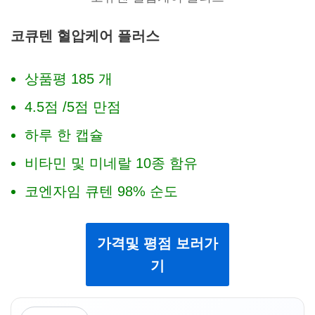
코큐텐 혈압케어 플러스
상품평 185 개
4.5점 /5점 만점
하루 한 캡슐
비타민 및 미네랄 10종 함유
코엔자임 큐텐 98% 순도
가격및 평점 보러가
기