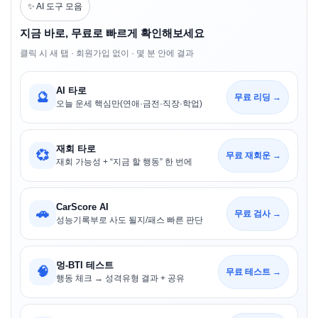
✨ AI 도구 모음
지금 바로, 무료로 빠르게 확인해보세요
클릭 시 새 탭 · 회원가입 없이 · 몇 분 안에 결과
AI 타로
🔮
무료 리딩 →
오늘 운세 핵심만(연애·금전·직장·학업)
재회 타로
💞
무료 재회운 →
재회 가능성 + “지금 할 행동” 한 번에
CarScore AI
🚗
무료 검사 →
성능기록부로 사도 될지/패스 빠른 판단
멍-BTI 테스트
🧠
무료 테스트 →
행동 체크 → 성격유형 결과 + 공유