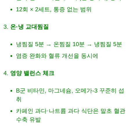
12회 × 2세트, 통증 없는 범위
온·냉 교대찜질
냉찜질 5분 → 온찜질 10분 → 냉찜질 5분
염증 완화와 혈류 개선을 동시에
영양 밸런스 체크
B군 비타민, 마그네슘, 오메가-3 꾸준히 섭
취
카페인 과다·나트륨 과다 식단은 말초 혈관
수축 유발