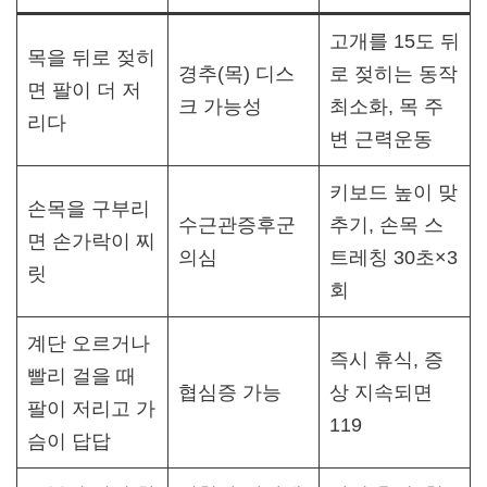
고개를 15도 뒤
목을 뒤로 젖히
경추(목) 디스
로 젖히는 동작
면 팔이 더 저
크 가능성
최소화, 목 주
리다
변 근력운동
키보드 높이 맞
손목을 구부리
수근관증후군
추기, 손목 스
면 손가락이 찌
의심
트레칭 30초×3
릿
회
계단 오르거나
즉시 휴식, 증
빨리 걸을 때
협심증 가능
상 지속되면
팔이 저리고 가
119
슴이 답답