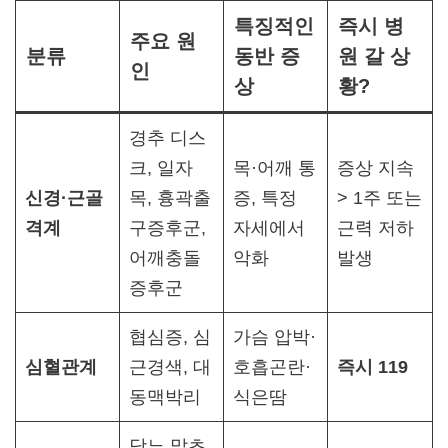
특징적인
즉시 병
주요 원
분류
동반 증
원 갈 상
인
상
황?
경추 디스
크, 일자
목·어깨 통
증상 지속
신경·근골
목, 흉곽출
증, 특정
> 1주 또는
격계
구증후군,
자세에서
근력 저하
어깨충돌
악화
발생
증후군
협심증, 심
가슴 압박·
심혈관계
근경색, 대
호흡곤란·
즉시 119
동맥박리
식은땀
당뇨 말초