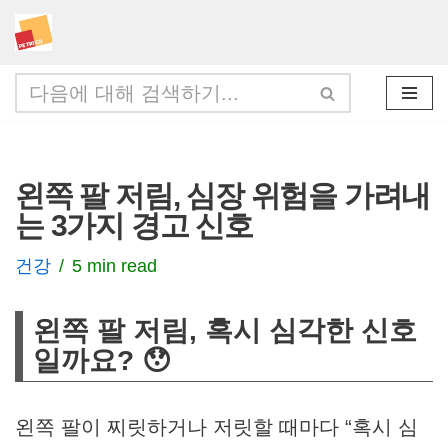
콘
텐
츠
로
건
왼쪽 팔 저림, 심장 위험을 가려내
너
는 3가지 경고 신호
뛰
기
건강
5 min read
왼쪽 팔 저림, 혹시 심각한 신호
일까요? 😯
왼쪽 팔이 찌릿하거나 저릿할 때마다 “혹시 심