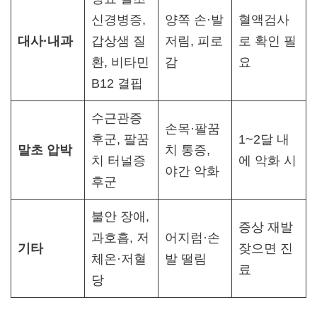
신경병증,
양쪽 손·발
혈액검사
대사·내과
갑상샘 질
저림, 피로
로 확인 필
환, 비타민
감
요
B12 결핍
수근관증
손목·팔꿈
후군, 팔꿈
1~2달 내
말초 압박
치 통증,
치 터널증
에 악화 시
야간 악화
후군
불안 장애,
증상 재발
과호흡, 저
어지럼·손
기타
잦으면 진
체온·저혈
발 떨림
료
당