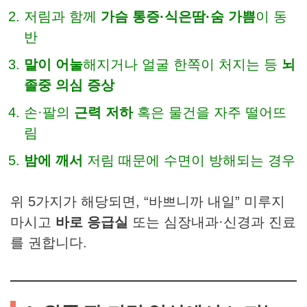
저림과 함께
가슴 통증·식은땀·숨 가쁨
이 동
반
말이 어눌
해지거나 얼굴 한쪽이 처지는 등
뇌
졸중 의심 증상
손·팔의
근력 저하
혹은 물건을 자주 떨어뜨
림
밤에 깨서
저림 때문에 수면이 방해되는 경우
위 5가지가 해당되면, “바쁘니까 내일” 미루지
마시고
바로 응급실
또는 심장내과·신경과 진료
를 권합니다.