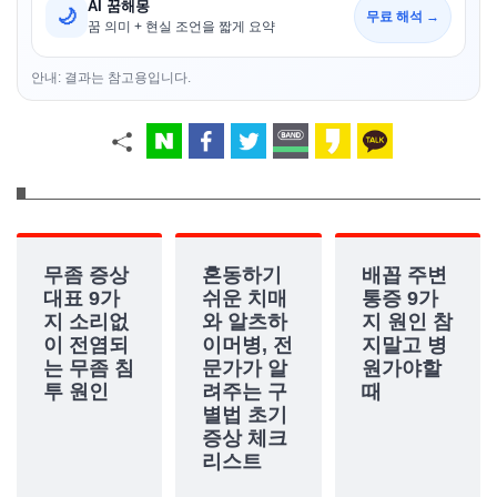
AI 꿈해몽
🌙
무료 해석 →
꿈 의미 + 현실 조언을 짧게 요약
안내: 결과는 참고용입니다.
무좀 증상
혼동하기
배꼽 주변
대표 9가
쉬운 치매
통증 9가
지 소리없
와 알츠하
지 원인 참
이 전염되
이머병, 전
지말고 병
는 무좀 침
문가가 알
원가야할
투 원인
려주는 구
때
별법 초기
증상 체크
리스트