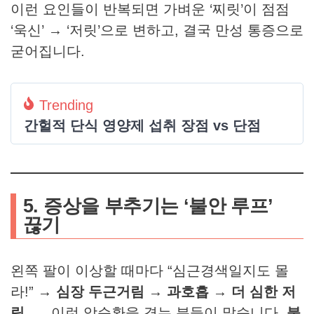
이런 요인들이 반복되면 가벼운 ‘찌릿’이 점점
‘욱신’ → ‘저릿’으로 변하고, 결국 만성 통증으로
굳어집니다.
Trending
간헐적 단식 영양제 섭취 장점 vs 단점
5. 증상을 부추기는 ‘불안 루프’
끊기
왼쪽 팔이 이상할 때마다 “심근경색일지도 몰
라!”
→ 심장 두근거림
→ 과호흡
→ 더 심한 저
림
…. 이런 악순환을 겪는 분들이 많습니다.
불