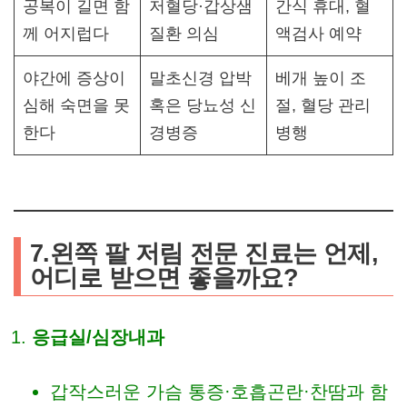
공복이 길면 함
저혈당·갑상샘
간식 휴대, 혈
께 어지럽다
질환 의심
액검사 예약
야간에 증상이
말초신경 압박
베개 높이 조
심해 숙면을 못
혹은 당뇨성 신
절, 혈당 관리
한다
경병증
병행
7.왼쪽 팔 저림 전문 진료는 언제,
어디로 받으면 좋을까요?
응급실/심장내과
갑작스러운 가슴 통증·호흡곤란·찬땀과 함