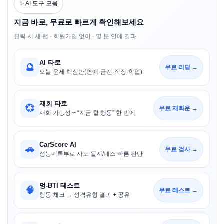
✨ AI 도구 모음
지금 바로, 무료로 빠르게 확인해보세요
클릭 시 새 탭 · 회원가입 없이 · 몇 분 안에 결과
AI 타로
🔮
무료 리딩 →
오늘 운세 핵심만(연애·금전·직장·학업)
재회 타로
💞
무료 재회운 →
재회 가능성 + “지금 할 행동” 한 번에
CarScore AI
🚗
무료 검사 →
성능기록부로 사도 될지/패스 빠른 판단
멍-BTI 테스트
🧠
무료 테스트 →
행동 체크 → 성격유형 결과 + 공유