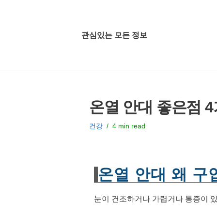
콘
관심있는 모든 정보
텐
츠
로
건
너
온열 안대 좋은점 
뛰
기
건강
4 min read
온열 안대 왜 구
눈이 건조하거나 가렵거나 통증이 있