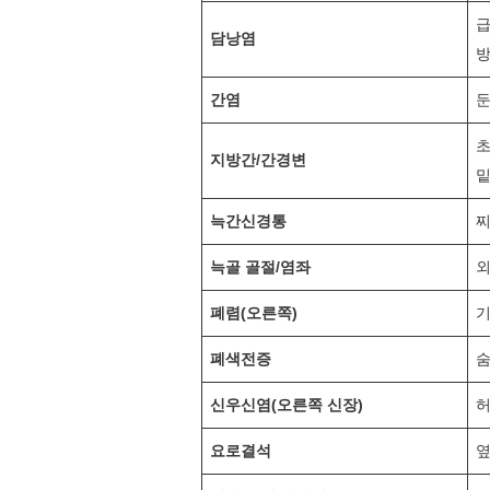
급
담낭염
간염
둔
초
지방간/간경변
밑
늑간신경통
찌
늑골 골절/염좌
외
폐렴(오른쪽)
기
폐색전증
숨
신우신염(오른쪽 신장)
허
요로결석
옆