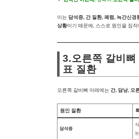
이는
담석증, 간 질환, 폐렴, 늑간신
상황
이기 때문에, 스스로 원인을 짐작
3.오른쪽 갈비뼈
표 질환
오른쪽 갈비뼈 아래에는
간, 담낭, 오
원인 질환
식
담석증
는