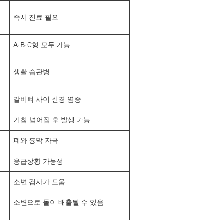
즉시 진료 필요
A·B·C형 모두 가능
생활 습관병
갈비뼈 사이 신경 염증
기침·넘어짐 후 발생 가능
폐와 흉막 자극
응급상황 가능성
소변 검사가 도움
소변으로 돌이 배출될 수 있음