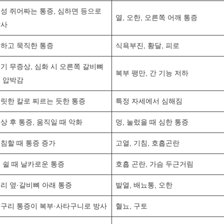
성 쥐어짜는 통증, 심하면 등으로
열, 오한, 오른쪽 어깨 통증
방사
하고 묵직한 통증
식욕부진, 황달, 피로
기 무증상, 심화 시 오른쪽 갈비뼈
복부 팽만, 간 기능 저하
 압박감
릿한 칼로 찌르는 듯한 통증
특정 자세에서 심해짐
상 후 통증, 움직일 때 악화
멍, 눌렀을 때 심한 통증
침할 때 통증 증가
고열, 기침, 호흡곤란
 쉴 때 날카로운 통증
호흡 곤란, 가슴 두근거림
리 옆·갈비뼈 아래 통증
발열, 배뇨통, 오한
구리 통증이 복부·사타구니로 방사
혈뇨, 구토