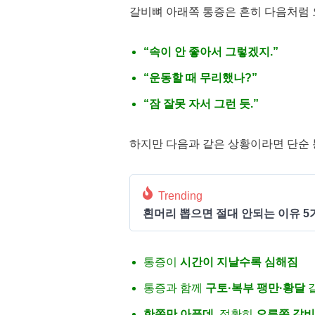
갈비뼈 아래쪽 통증은 흔히 다음처럼 
“속이 안 좋아서 그렇겠지.”
“운동할 때 무리했나?”
“잠 잘못 자서 그런 듯.”
하지만 다음과 같은 상황이라면 단순 
Trending
흰머리 뽑으면 절대 안되는 이유 5
통증이
시간이 지날수록 심해짐
통증과 함께
구토·복부 팽만·황달
같
한쪽만 아픈데
, 정확히
오른쪽 갈비