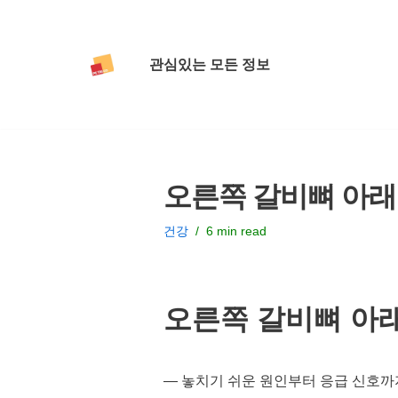
콘
관심있는 모든 정보
텐
츠
로
건
너
오른쪽 갈비뼈 아래 
뛰
기
건강
6 min read
오른쪽 갈비뼈 아래
— 놓치기 쉬운 원인부터 응급 신호까