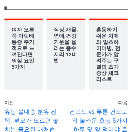
여자 오른
직장,재물,
혼동하기
쪽 아랫배
연애,건강
쉬운 치매
통증 주기
기운을 올
와 알츠하
적으로 느
리는 풍수
이머병, 전
껴진다면
지리 12비
문가가 알
의심 요인
법
려주는 구
5가지
별법 초기
증상 체크
리스트
이전
다음
유당 불내증 분유 선
건포도 vs 푸룬 건포도
택, 부모가 모르면 놓
의 놀라운 효능 5가지
치는 중요한 대처법
하루 몇 알 먹어야 효