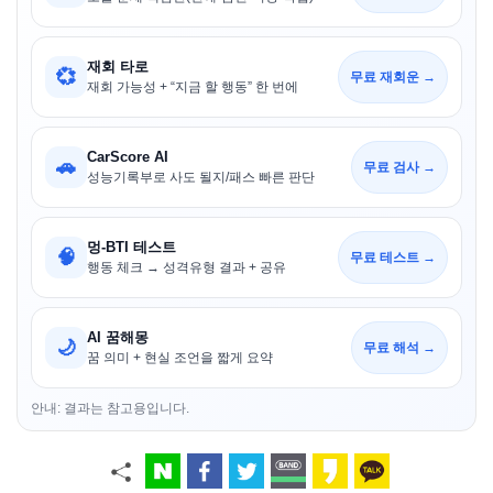
재회 타로
💞
무료 재회운 →
재회 가능성 + “지금 할 행동” 한 번에
CarScore AI
🚗
무료 검사 →
성능기록부로 사도 될지/패스 빠른 판단
멍-BTI 테스트
🧠
무료 테스트 →
행동 체크 → 성격유형 결과 + 공유
AI 꿈해몽
🌙
무료 해석 →
꿈 의미 + 현실 조언을 짧게 요약
안내: 결과는 참고용입니다.