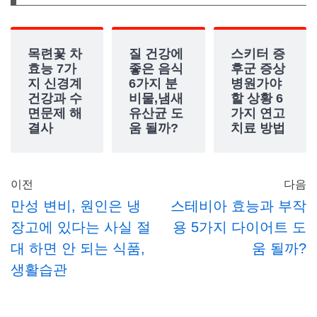
목련꽃 차
질 건강에
스키터 증
효능 7가
좋은 음식
후군 증상
지 신경계
6가지 분
병원가야
건강과 수
비물,냄새
할 상황 6
면문제 해
유산균 도
가지 연고
결사
움 될까?
치료 방법
이전
다음
만성 변비, 원인은 냉
스테비아 효능과 부작
장고에 있다는 사실 절
용 5가지 다이어트 도
대 하면 안 되는 식품,
움 될까?
생활습관