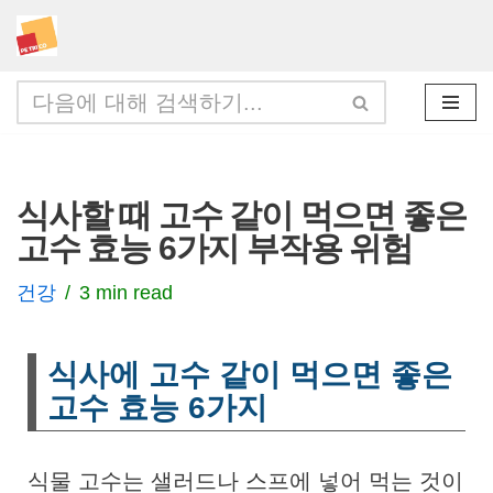
콘
텐
츠
로
건
식사할 때 고수 같이 먹으면 좋은
너
고수 효능 6가지 부작용 위험
뛰
기
건강
3 min read
식사에 고수 같이 먹으면 좋은
고수 효능 6가지
식물 고수는 샐러드나 스프에 넣어 먹는 것이