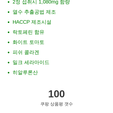
2정 섭취시 1,080mg 함량
열수 추출공법 제조
HACCP 제조시설
락토페린 함유
화이트 토마토
피쉬 콜라겐
밀크 세라마이드
히알루론산
100
쿠팡 상품평 갯수