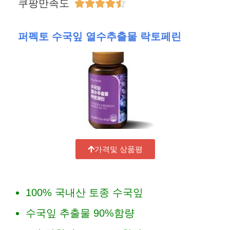
쿠팡만족도





퍼펙토 수국잎 열수추출물 락토페린
가격및 상품평
100% 국내산 토종 수국잎
수국잎 추출물 90%함량