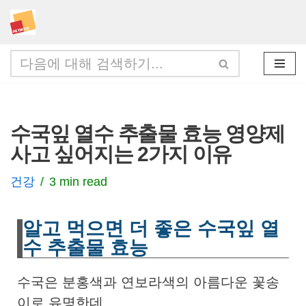
콘
텐
츠
로
건
수국잎 열수 추출물 효능 영양제
너
사고 싶어지는 2가지 이유
뛰
기
건강
3 min read
알고 먹으면 더 좋은 수국잎 열
수 추출물 효능
수국은 분홍색과 연보라색의 아름다운 꽃송
이로 유명한데,