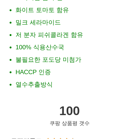
화이트 토마토 함유
밀크 세라마이드
저 분자 피쉬콜라겐 함유
100% 식용산수국
불필요한 포도당 미첨가
HACCP 인증
열수추출방식
100
쿠팡 상품평 갯수