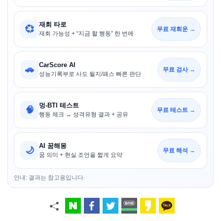
재회 타로
💞
무료 재회운 →
재회 가능성 + “지금 할 행동” 한 번에
CarScore AI
🚗
무료 검사 →
성능기록부로 사도 될지/패스 빠른 판단
멍-BTI 테스트
🧠
무료 테스트 →
행동 체크 → 성격유형 결과 + 공유
AI 꿈해몽
🌙
무료 해석 →
꿈 의미 + 현실 조언을 짧게 요약
안내: 결과는 참고용입니다.