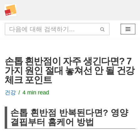
콘
텐
츠
로
건
손톱 흰반점이 자주 생긴다면? 7
너
가지 원인 절대 놓쳐선 안 될 건강
뛰
체크 포인트
기
건강
4 min read
손톱 흰반점 반복된다면? 영양
결핍부터 홈케어 방법