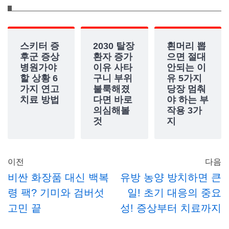
스키터 증
2030 탈장
흰머리 뽑
후군 증상
환자 증가
으면 절대
병원가야
이유 사타
안되는 이
할 상황 6
구니 부위
유 5가지
가지 연고
불룩해졌
당장 멈춰
치료 방법
다면 바로
야 하는 부
의심해볼
작용 3가
것
지
이전
다음
비싼 화장품 대신 백복
유방 농양 방치하면 큰
령 팩? 기미와 검버섯
일! 초기 대응의 중요
고민 끝
성! 증상부터 치료까지