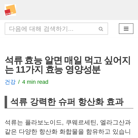
콘
텐
츠
로
건
석류 효능 알면 매일 먹고 싶어지
너
는 11가지 효능 영양성분
뛰
기
건강
4 min read
석류 강력한 슈퍼 항산화 효과
석류는 플라보노이드, 쿠웨르세틴, 엘라그산과
같은 다양한 항산화 화합물을 함유하고 있습니