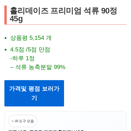
홀리데이즈 프리미엄 석류 90정
45g
상품평 5,154 개
4.5점 /5점 만점
-하루 1정
– 석류 농축분말 99%
가격및 평점 보러가
기
✨ AI 도구 모음