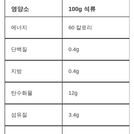
영양소
100g 석류
에너지
60 칼로리
단백질
0.4g
지방
0.4g
탄수화물
12g
섬유질
3.4g