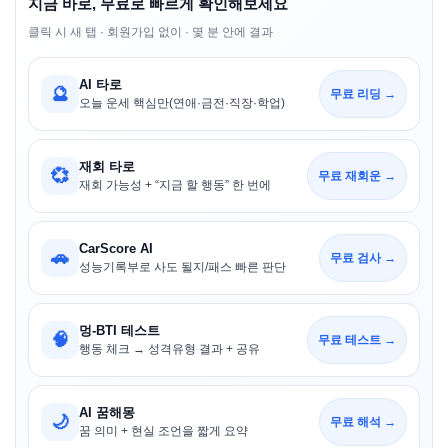
지금 바로, 무료로 빠르게 확인해보세요
클릭 시 새 탭 · 회원가입 없이 · 몇 분 안에 결과
AI 타로
🔮
무료 리딩 →
오늘 운세 핵심만(연애·금전·직장·학업)
재회 타로
💞
무료 재회운 →
재회 가능성 + “지금 할 행동” 한 번에
CarScore AI
🚗
무료 검사 →
성능기록부로 사도 될지/패스 빠른 판단
멍-BTI 테스트
🧠
무료 테스트 →
행동 체크 → 성격유형 결과 + 공유
AI 꿈해몽
🌙
무료 해석 →
꿈 의미 + 현실 조언을 짧게 요약